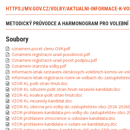
HTTPS://MV.GOV.CZ/VOLBY/AKTUALNI-INFORMACE-K-V
METODICKÝ PRŮVODCE A HARMONOGRAM PRO VOLEBNÍ 
Soubory
oznameni-pocet-clenu-OVK.pdf
Oznameni-registracni-urad-pusobnost.pdf
Oznameni-registracni-urad-pocet-podpisu.pdf
Oznameni-starosta-volby.pdf
Informacni-letak-sestaveni-okrskovych-volebnich-komisi-ve-vol
Informacni-letak-registracni-rizeni-ve-volbach-do-zastupitelste
VZOR-KL-polit-stran-hnuti.doc
VZOR-KL-sdruzeni-polit-stran-hnuti-nezavisli-kandidati.doc
VZOR-KL-koalice-polit-stran-hnuti.doc
VZOR-KL-nezavisly-kandidat.doc
VZOR-KL-obecna-pro-volby-do-zastupitelstev-obci-2026-20260
VZOR-prohlaseni-kandidata-pro-volby-do-zastupitelstev-obci-
VZOR-prohlaseni-zmocnence-o-odvolani-kandidata.doc
VZOR-prohlaseni-kandidata-o-vzdani-se-kandidatury.doc
VZOR-petice-na-podporu-kandidatury-NK-nebo-SNK-pro-volby-d