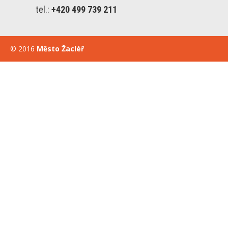
tel.:
+420 499 739 211
© 2016
Město Žacléř