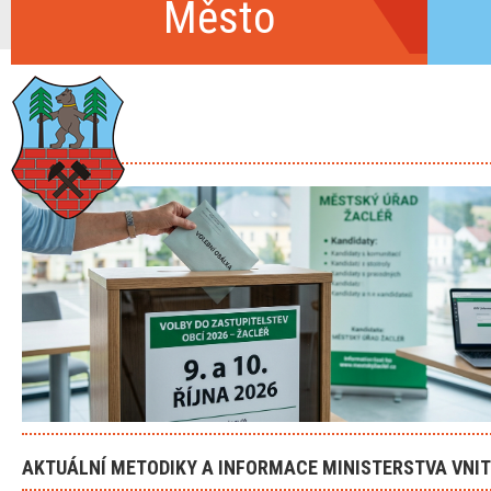
Město
ŽACLÉŘ
Úvod
P
OFICIÁLNÍ STRÁNKY MĚSTA
VOLBY
AKTUÁLNÍ METODIKY A INFORMACE MINISTERSTVA VNI