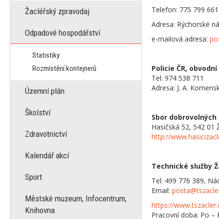
Telefon: 775 799 661
Žacléřský zpravodaj
Adresa: Rýchorské ná
Odpadové hospodářství
e-mailová adresa:
po
Statistiky
Policie ČR, obvodní
Rozmístění kontejnerů
Tel: 974 538 711
Adresa: J. A. Komens
Územní plán
Školství
Sbor dobrovolných 
Hasičská 52, 542 01 
Zdravotnictví
http://www.hasicizacl
Kalendář akcí
Technické služby Ž
Sport
Tel: 499 776 389, Ná
Email:
posta@tszacle
Městské muzeum, Infocentrum,
https://www.tszacler.
Knihovna
Pracovní doba: Po – 