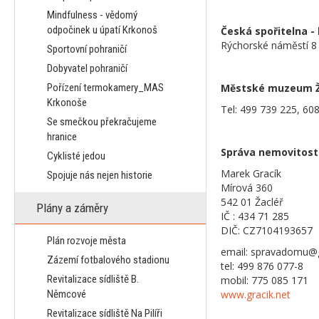
Mindfulness - vědomý
odpočinek u úpatí Krkonoš
Česká spořitelna 
Rýchorské náměstí 8
Sportovní pohraničí
Dobyvatel pohraničí
Pořízení termokamery_MAS
Městské muzeum Ža
Krkonoše
Tel: 499 739 225, 60
Se smečkou překračujeme
hranice
Správa nemovitostí
Cyklisté jedou
Marek Gracík
Spojuje nás nejen historie
Mírová 360
542 01 Žacléř
Plány a záměry
IČ : 434 71 285
DIČ: CZ7104193657
Plán rozvoje města
email: spravadomu@g
Zázemí fotbalového stadionu
tel: 499 876 077-8
Revitalizace sídliště B.
mobil: 775 085 171
Němcové
www.gracik.net
Revitalizace sídliště Na Pilíři