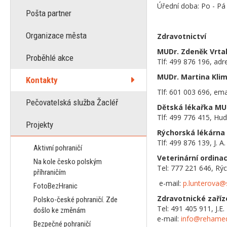
Úřední doba: Po - Pá
Pošta partner
Organizace města
Zdravotnictví
MUDr. Zdeněk Vrta
Proběhlé akce
Tlf: 499 876 196, adr
MUDr. Martina Kli
Kontakty
Tlf: 601 003 696, ema
Pečovatelská služba Žacléř
Dětská lékařka MU
Tlf: 499 776 415, Hud
Projekty
Rýchorská lékárna
Tlf: 499 876 139, J. 
Aktivní pohraničí
Veterinární ordina
Na kole česko polským
Tel: 777 221 646, Rý
příhraničím
e-mail:
p.lunterova@
FotoBezHranic
Zdravotnické zaří
Polsko-české pohraničí. Zde
Tel: 491 405 911, J.E
došlo ke změnám
e-mail:
info@rehamed
Bezpečné pohraničí