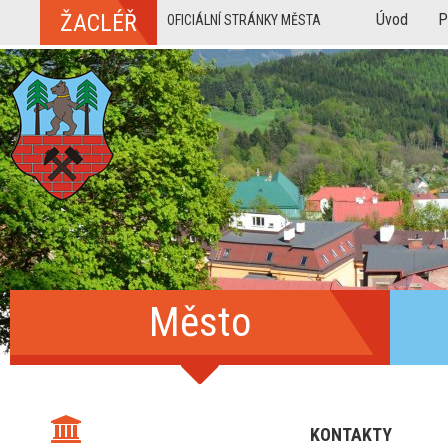
ŽACLÉŘ
Úvod
P
OFICIÁLNÍ STRÁNKY MĚSTA
Město
KONTAKTY