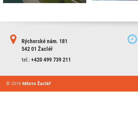
Rýchorské nám. 181
542 01 Žacléř
tel.:
+420 499 739 211
© 2016
Město Žacléř