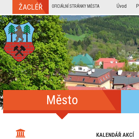
ŽACLÉŘ
Úvod
P
OFICIÁLNÍ STRÁNKY MĚSTA
Město
KALENDÁŘ AKCÍ