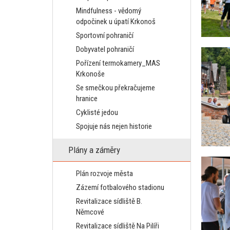
Mindfulness - vědomý
odpočinek u úpatí Krkonoš
Sportovní pohraničí
Dobyvatel pohraničí
Pořízení termokamery_MAS
Krkonoše
Se smečkou překračujeme
hranice
Cyklisté jedou
Spojuje nás nejen historie
Plány a záměry
Plán rozvoje města
Zázemí fotbalového stadionu
Revitalizace sídliště B.
Němcové
Revitalizace sídliště Na Pilíři