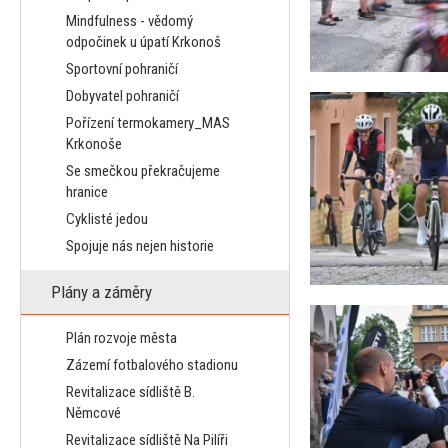
Mindfulness - vědomý
odpočinek u úpatí Krkonoš
Sportovní pohraničí
Dobyvatel pohraničí
Pořízení termokamery_MAS
Krkonoše
Se smečkou překračujeme
hranice
Cyklisté jedou
Spojuje nás nejen historie
Plány a záměry
Plán rozvoje města
Zázemí fotbalového stadionu
Revitalizace sídliště B.
Němcové
Revitalizace sídliště Na Pilíři