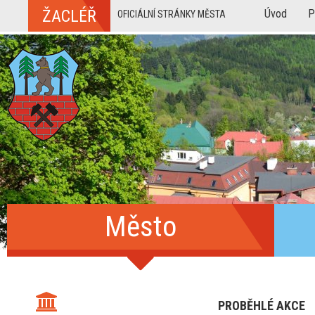
ŽACLÉŘ
Úvod
P
OFICIÁLNÍ STRÁNKY MĚSTA
Město
PROBĚHLÉ AKCE