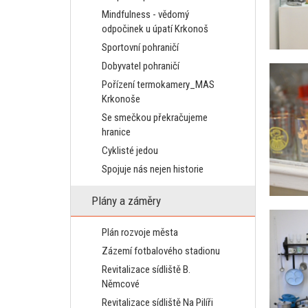
Mindfulness - vědomý
odpočinek u úpatí Krkonoš
Sportovní pohraničí
Dobyvatel pohraničí
Pořízení termokamery_MAS
Krkonoše
Se smečkou překračujeme
hranice
Cyklisté jedou
Spojuje nás nejen historie
Plány a záměry
Plán rozvoje města
Zázemí fotbalového stadionu
Revitalizace sídliště B.
Němcové
Revitalizace sídliště Na Pilíři