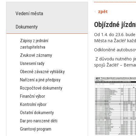
zpět
Vedení města
Objízdné jízdn
Dokumenty
Od 1.4. do 23.6. bud
Města na Žacléř každ
Zápisy z jednání
zastupitelstva
Odkloněné autobusové
Zvukové záznamy
Z důvodu nutného ji
Usnesení rady
spojů Žacléř – Berna
Obecně závazné vyhlášky
Nařízení a jiné předpisy
Rozpočtové dokumenty
Finanční výbor
Kontrolní výbor
Ostatní dokumenty
Dar pro narozené děti
Grantový program