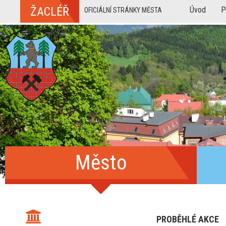
ŽACLÉŘ
Úvod
P
OFICIÁLNÍ STRÁNKY MĚSTA
Město
PROBĚHLÉ AKCE