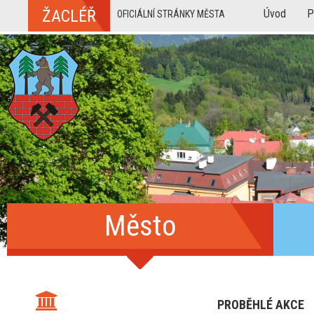
ŽACLÉŘ
Úvod
P
OFICIÁLNÍ STRÁNKY MĚSTA
Město
PROBĚHLÉ AKCE