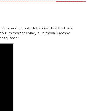
rogram nabídne opět dvě scény, dospěláckou a
edou i mimořádně vlaky z Trutnova. Všechny
esel Žacléř.