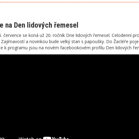
te na Den lidových řemesel
5. července se koná už 20. ročník Dne lidových řemesel. Celodenní p
 Zajímavostí a novinkou bude velký stan s papoušky. Do Žacléře poj
e k programu jsou na novém facebookovém profilu Den lidových řem