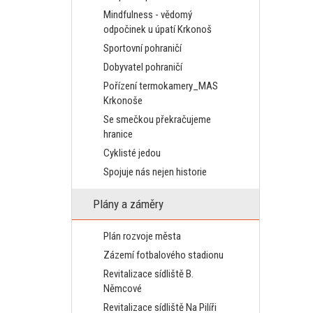
Mindfulness - vědomý
odpočinek u úpatí Krkonoš
Sportovní pohraničí
Dobyvatel pohraničí
Pořízení termokamery_MAS
Krkonoše
Se smečkou překračujeme
hranice
Cyklisté jedou
Spojuje nás nejen historie
Plány a záměry
Plán rozvoje města
Zázemí fotbalového stadionu
Revitalizace sídliště B.
Němcové
Revitalizace sídliště Na Pilíři