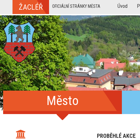
ŽACLÉŘ
Úvod
P
OFICIÁLNÍ STRÁNKY MĚSTA
Město
PROBĚHLÉ AKCE