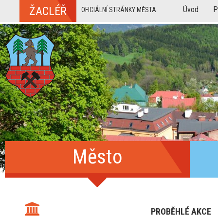
ŽACLÉŘ
Úvod
P
OFICIÁLNÍ STRÁNKY MĚSTA
Město
PROBĚHLÉ AKCE