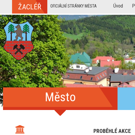
ŽACLÉŘ
Úvod
P
OFICIÁLNÍ STRÁNKY MĚSTA
Město
PROBĚHLÉ AKCE