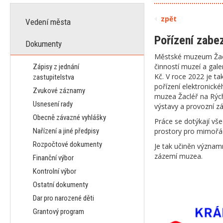
zpět
Vedení města
Pořízení zab
Dokumenty
Městské muzeum Žacl
činností muzeí a gale
Zápisy z jednání
Kč. V roce 2022 je t
zastupitelstva
pořízení elektronick
Zvukové záznamy
muzea Žacléř na Rých
Usnesení rady
výstavy a provozní 
Obecně závazné vyhlášky
Práce se dotýkají vše
Nařízení a jiné předpisy
prostory pro mimořá
Rozpočtové dokumenty
Je tak učiněn význam
zázemí muzea.
Finanční výbor
Kontrolní výbor
Ostatní dokumenty
Dar pro narozené děti
Grantový program