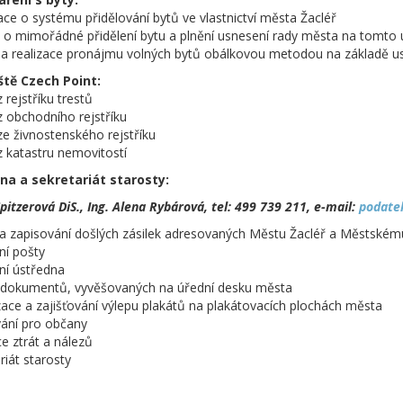
ace o systému přidělování bytů ve vlastnictví města Žacléř
i o mimořádné přidělení bytu a plnění usnesení rady města na tomto
 a realizace pronájmu volných bytů obálkovou metodou na základě u
ště Czech Point:
z rejstříku trestů
 z obchodního rejstříku
 ze živnostenského rejstříku
 z katastru nemovitostí
na a sekretariát starosty:
pitzerová DiS., Ing. Alena Rybárová, tel: 499 739 211, e-mail:
podate
 a zapisování došlých zásilek adresovaných Městu Žacléř a Městském
ání pošty
nní ústředna
a dokumentů, vyvěšovaných na úřední desku města
zace a zajišťování výlepu plakátů na plakátovacích plochách města
vání pro občany
ce ztrát a nálezů
riát starosty