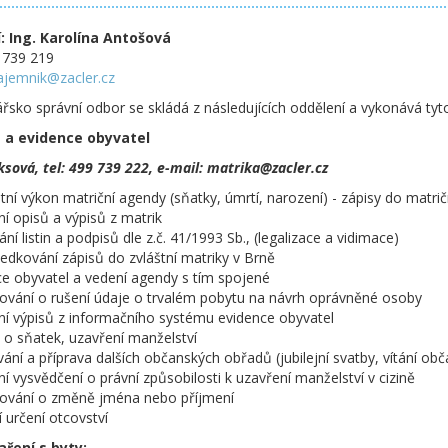
: Ing. Karolína Antošová
9 739 219
ajemnik@zacler.cz
sko správní odbor se skládá z následujících oddělení a vykonává tyto
 a evidence obyvatel
sová, tel: 499 739 222, e-mail: matrika@zacler.cz
tní výkon matriční agendy (sňatky, úmrtí, narození) - zápisy do matrič
ní opisů a výpisů z matrik
ní listin a podpisů dle z.č. 41/1993 Sb., (legalizace a vidimace)
ředkování zápisů do zvláštní matriky v Brně
ce obyvatel a vedení agendy s tím spojené
ování o rušení údaje o trvalém pobytu na návrh oprávněné osoby
ní výpisů z informačního systému evidence obyvatel
i o sňatek, uzavření manželství
vání a příprava dalších občanských obřadů (jubilejní svatby, vítání ob
ní vysvědčení o právní způsobilosti k uzavření manželství v cizině
dování o změně jména nebo příjmení
í určení otcovství
ření s byty: