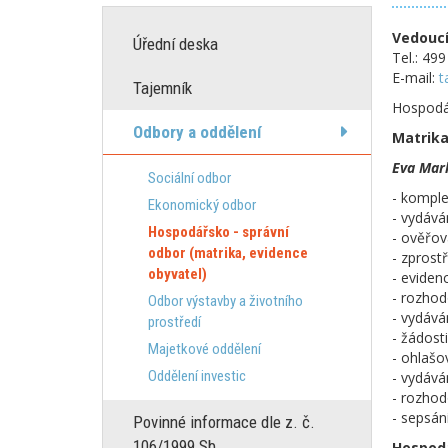
Vedoucí
Úřední deska
Tel.: 49
E-mail:
t
Tajemník
Hospodář
Odbory a oddělení
Matrika
Eva Mark
Sociální odbor
- komple
Ekonomický odbor
- vydává
Hospodářsko - správní
- ověřová
odbor (matrika, evidence
- zprost
obyvatel)
- eviden
- rozhod
Odbor výstavby a životního
- vydává
prostředí
- žádost
Majetkové oddělení
- ohlašo
Oddělení investic
- vydává
- rozho
- sepsán
Povinné informace dle z. č.
106/1999 Sb.
Hospoda