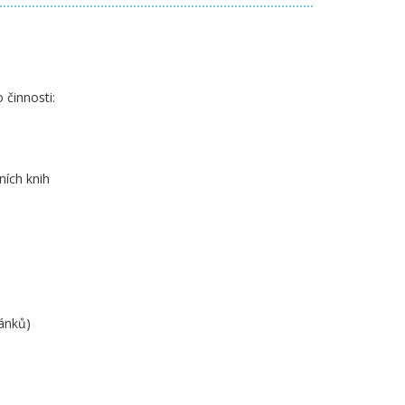
 činnosti:
ních knih
čánků)