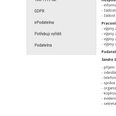
- inform
- žádost
GDPR
- žádost
ePodatelna
Pracovi
- výpisy 
Potřebuji vyřídit
- výpisy
- výpisy
- výpisy
Podatelna
Podatel
Sandra S
- příjem
- odesíl
- telefo
- správ
- organi
- kopíro
- eviden
- sekreta