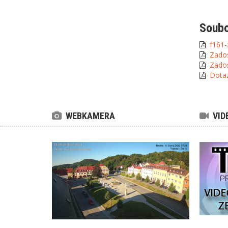
Soub
f161-
Zados
Zados
Dotaz
WEBKAMERA
VID