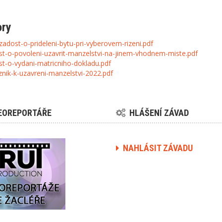
ory
zadost-o-prideleni-bytu-pri-vyberovem-rizeni.pdf
t-o-povoleni-uzavrit-manzelstvi-na-jinem-vhodnem-miste.pdf
t-o-vydani-matricniho-dokladu.pdf
nik-k-uzavreni-manzelstvi-2022.pdf
EOREPORTÁŘE
HLÁŠENÍ ZÁVAD
NAHLÁSIT ZÁVADU