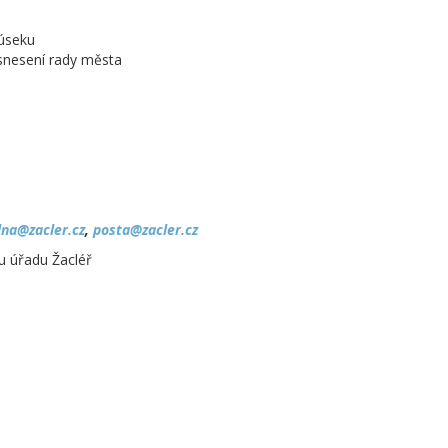
 úseku
snesení rady města
lna@zacler.cz
,
posta@zacler.cz
u úřadu Žacléř