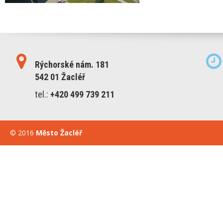
Rýchorské nám. 181
542 01 Žacléř
tel.:
+420 499 739 211
© 2016
Město Žacléř